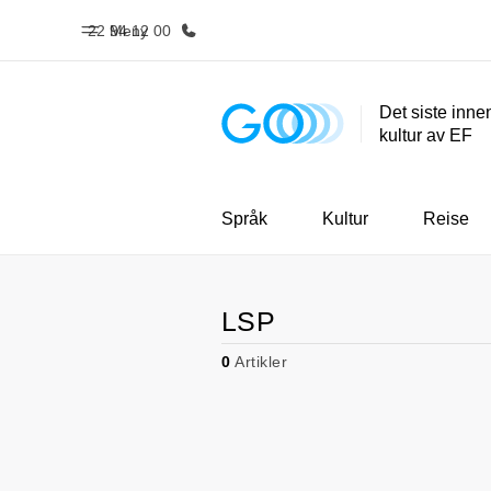
22 94 12 00
Meny
Det siste inne
kultur av EF
Hjem
Progra
Velkommen til EF
Se alt vi t
Språk
Kultur
Reise
LSP
0
Artikler