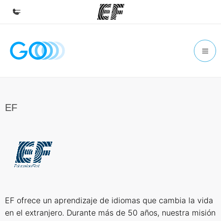
Hjem
Velkommen til EF
Programmer
Se alt vi tilbyr
EF
Kontorer
Finn et kontor
Om oss
Hvem vi er
Karriere
EF ofrece un aprendizaje de idiomas que cambia la vida
Bli en del av vårt team
en el extranjero. Durante más de 50 años, nuestra misión