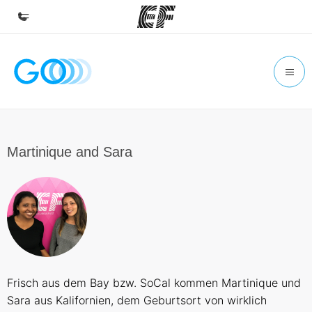
Hjem
Velkommen til EF
Programmer
Se alt vi tilbyr
Martinique and Sara
Kontorer
Finn et kontor
Om oss
Hvem vi er
Karriere
Frisch aus dem Bay bzw. SoCal kommen Martinique und
Bli en del av vårt team
Sara aus Kalifornien, dem Geburtsort von wirklich