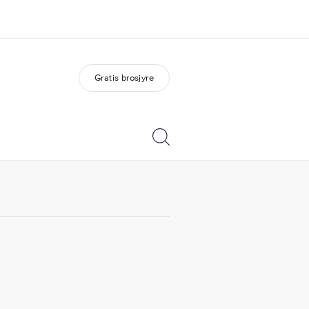
Gratis brosjyre
m oss
Karriere
em vi er
Bli en del av vårt team