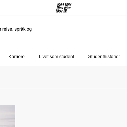
n reise, språk og
mmer
Kontorer
O
ilbyr
Finn et kontor
Hv
Karriere
Livet som student
Studenthistorier