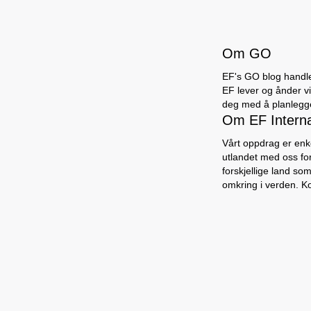
Om GO
EF's GO blog handler
EF lever og ånder vi 
deg med å planlegge 
Om EF Intern
Vårt oppdrag er enke
utlandet med oss for
forskjellige land so
omkring i verden. K