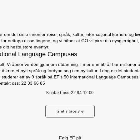
 om det siste innenfor reise, språk, kultur, internasjonal karriere og li
for nettopp disse tingene, og vi håper at GO vil pirre din nysgjerrighet,
ditt neste store eventyr.
ational Language Campuses
lt: Vi åpner verden gjennom utdanning. I mer enn 50 år har millioner av
 å lære et nytt språk og fordype seg i en ny kultur. I dag er det studen
m studerer ett av 9 språk på EF's 50 International Language Campuses i
ontakt oss: 22 33 66 85
Kontakt oss
22 94 12 00
Gratis brosjyre
Følg EF på