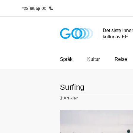
22 94 12 00
Meny
Det siste inne
kultur av EF
Hjem
Progra
Velkommen til EF
Se alt vi t
Språk
Kultur
Reise
Surfing
1
Artikler