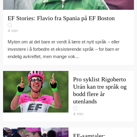
EF Stories: Flavio fra Spania på EF Boston
4
min
Myten om at det bare er verdt å lære et nytt språk – eller
investere i å forbedre et eksisterende språk – for barn er
endelig avkreftet, men mange vok...
Pro syklist Rigoberto
Urán kan tre språk og
bodd flere år
utenlands
4
min
EF-samtaler: