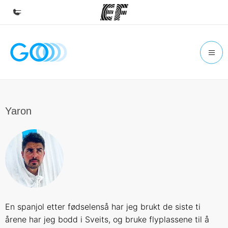
Hjem
Velkommen til EF
Programmer
Se alt vi tilbyr
Yaron
Kontorer
Finn et kontor
Om oss
Hvem vi er
Karriere
En spanjol etter fødselenså har jeg brukt de siste ti
Bli en del av vårt team
årene har jeg bodd i Sveits, og bruke flyplassene til å