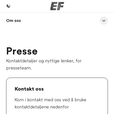
Om oss
Hjem
Velkommen til EF
Programmer
Presse
Se alt vi tilbyr
Kontorer
Kontaktdetaljer og nyttige lenker, for
presseteam.
Finn et kontor
Om oss
Hvem vi er
Kontakt oss
Karriere
Kom i kontakt med oss ved å bruke
Bli en del av vårt team
kontaktdetaljene nedenfor