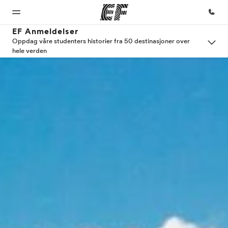
EF Anmeldelser
Oppdag våre studenters historier fra 50 destinasjoner over
hele verden
Hjem
Programmer
Kontorer
Om
Karriere
oss
Velkommen
Se alt vi tilbyr
Finn et
Bli en del
til EF
kontor
av vårt
Hvem
team
vi er