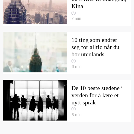
Kina
7
min
10 ting som endrer
seg for alltid når du
bor utenlands
6
min
De 10 beste stedene i
verden for å lære et
nytt språk
6
min