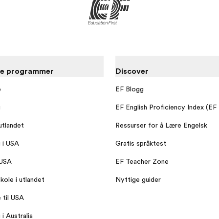
re programmer
Discover
e
EF Blogg
g
EF English Proficiency Index (EF
utlandet
Ressurser for å Lære Engelsk
g i USA
Gratis språktest
 USA
EF Teacher Zone
kole i utlandet
Nyttige guider
 til USA
 i Australia