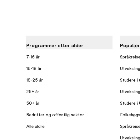
Programmer etter alder
Populæ
7-16 år
Språkreis
16-18 år
Utvekslin
18-25 år
Studere i 
25+ år
Utvekslin
50+ år
Studere i
Bedrifter og offentlig sektor
Folkehøgs
Alle aldre
Språkreise
Utveksling