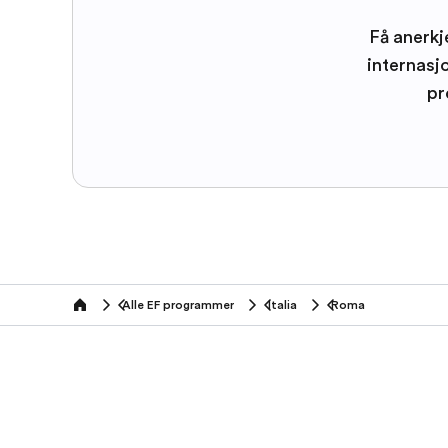
Få anerkj
internasj
pr
Alle EF programmer
Italia
Roma
home