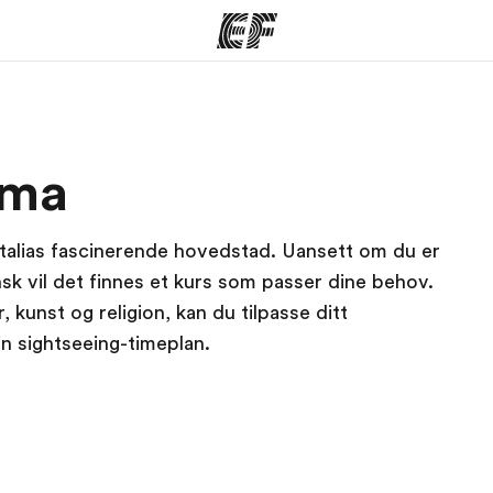
mmer
Kontorer
O
oma
tilbyr
Finn et kontor
Hv
Italias fascinerende hovedstad. Uansett om du er
ensk vil det finnes et kurs som passer dine behov.
kunst og religion, kan du tilpasse ditt
in sightseeing-timeplan.