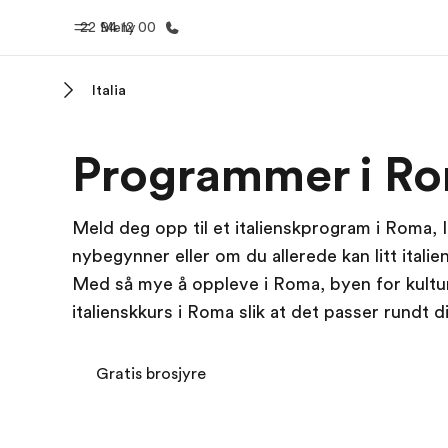
22 94 12 00
Meny
Italia
Hjem
Progra
Programmer i R
Velkommen til EF
Se alt vi 
Meld deg opp til et italienskprogram i Roma, 
nybegynner eller om du allerede kan litt itali
Med så mye å oppleve i Roma, byen for kultur, 
italienskkurs i Roma slik at det passer rundt d
Gratis brosjyre