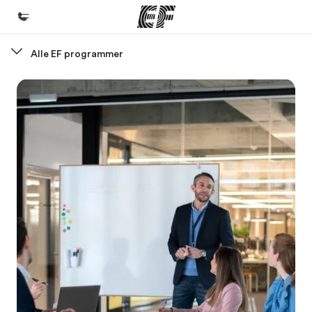
Alle EF programmer
Hjem
Velkommen til EF
Programmer
Se alt vi tilbyr
Kontorer
Finn et kontor
Om oss
Hvem vi er
Karriere
Bli en del av vårt team