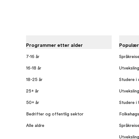
Programmer etter alder
Populæ
7-16 år
Språkreis
16-18 år
Utvekslin
18-25 år
Studere i 
25+ år
Utvekslin
50+ år
Studere i
Bedrifter og offentlig sektor
Folkehøgs
Alle aldre
Språkreise
Utveksling