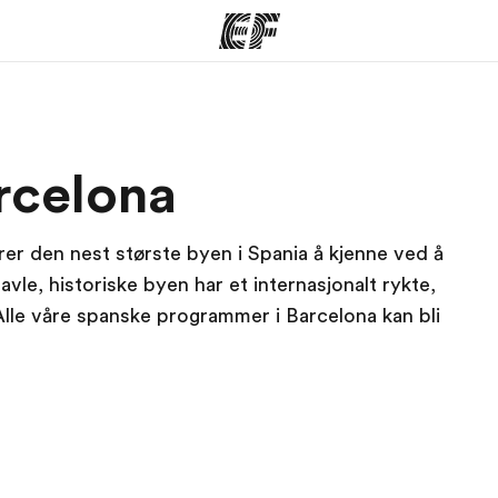
mmer
Kontorer
O
rcelona
tilbyr
Finn et kontor
Hv
r den nest største byen i Spania å kjenne ved å
le, historiske byen har et internasjonalt rykte,
Alle våre spanske programmer i Barcelona kan bli