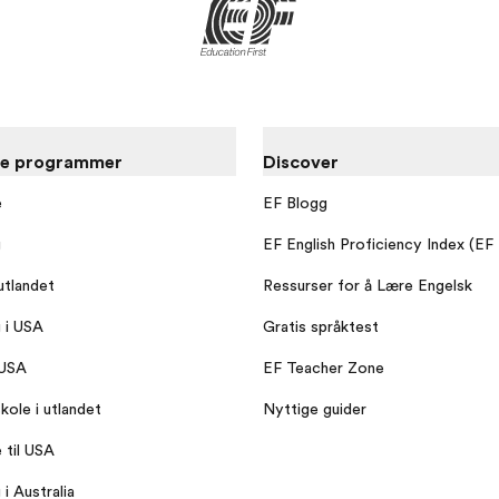
re programmer
Discover
e
EF Blogg
g
EF English Proficiency Index (EF
utlandet
Ressurser for å Lære Engelsk
g i USA
Gratis språktest
 USA
EF Teacher Zone
kole i utlandet
Nyttige guider
 til USA
 i Australia