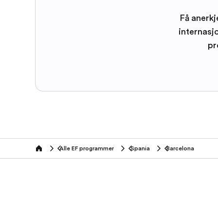
Få anerkj
internasj
pr
Alle EF programmer
Spania
Barcelona
home