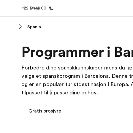
22 94 12 00
Meny
Spania
Hjem
Progra
Programmer i Ba
Velkommen til EF
Se alt vi 
Forbedre dine spanskkunnskaper mens du lære
velge et spanskprogram i Barcelona. Denne trav
og er en populær turistdestinasjon i Europa. 
tilpasset til å passe dine behov.
Gratis brosjyre