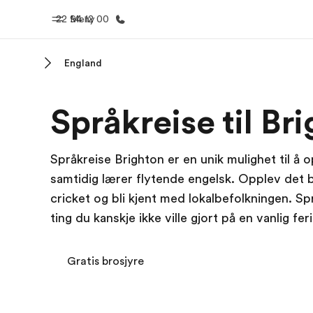
22 94 12 00
Meny
England
Hjem
Progra
Språkreise til Br
Velkommen til EF
Se alt vi 
Språkreise Brighton er en unik mulighet til 
samtidig lærer flytende engelsk. Opplev det bes
cricket og bli kjent med lokalbefolkningen. Språ
ting du kanskje ikke ville gjort på en vanlig feri
Gratis brosjyre