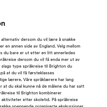
on
 alternativ dersom du vil lære å snakke
er en annen side av England. Velg mellom
is du bare er ut etter en litt annerledes
språkreise dersom du vil få enda mer ut av
slags type språkreise til Brighton du
på at du vil få førsteklasses
tige lærere. Våre språklærere har lang
or at du skal kunne nå de målene du har satt
åkreise til Brighton kombinerer
tiviteter etter skoletid. På språkreise
 rekke spennende organiserte ekskursjoner