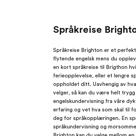
Språkreise Bright
Språkreise Brighton er et perfekt
flytende engelsk mens du opplev
en kort språkreise til Brigthon hv
ferieopplevelse, eller et lengre 
oppholdet ditt. Uavhengig av hva 
velger, så kan du være helt trygg 
engelskundervisning fra våre dyk
erfaring og vet hva som skal til f
deg for språkopplæringen. En spr
språkundervisning og morsomme ak
Brighton kan du velge mellom en