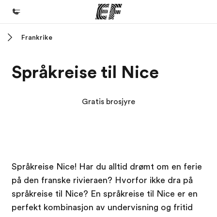
Frankrike
Hjem
Velkommen til EF
Språkreise til Nice
Programmer
Se alt vi tilbyr
Gratis brosjyre
Kontorer
Finn et kontor
Om oss
EF campus
EF campus
Språkreise Nice! Har du alltid drømt om en ferie
Hvem vi er
på den franske rivieraen? Hvorfor ikke dra på
Karriere
språkreise til Nice? En språkreise til Nice er en
Bli en del av vårt team
perfekt kombinasjon av undervisning og fritid