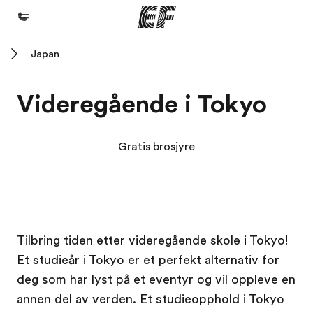
Japan
Hjem
Velkommen til EF
Videregående i Tokyo
Programmer
Se alt vi tilbyr
Gratis brosjyre
Kontorer
Finn et kontor
Om oss
EF campus
EF campus
EF campus
EF campus
Tilbring tiden etter videregående skole i Tokyo!
Hvem vi er
Et studieår i Tokyo er et perfekt alternativ for
Karriere
deg som har lyst på et eventyr og vil oppleve en
Bli en del av vårt team
annen del av verden. Et studieopphold i Tokyo