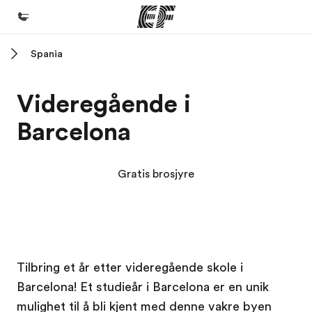
Spania
Hjem
Velkommen til EF
Videregående i
Programmer
Barcelona
Se alt vi tilbyr
Kontorer
Gratis brosjyre
Finn et kontor
Om oss
Hvem vi er
EF campus
EF campus
EF campus
EF campus
Karriere
Tilbring et år etter videregående skole i
Barcelona! Et studieår i Barcelona er en unik
Bli en del av vårt team
mulighet til å bli kjent med denne vakre byen