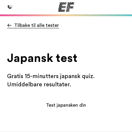
Tilbake til alle tester
Hjem
Velkommen til EF
Programmer
Japansk test
Se alt vi tilbyr
Kontorer
Gratis 15-minutters japansk quiz.
Finn et kontor
Umiddelbare resultater.
Om oss
Hvem vi er
Test japansken din
Karriere
Bli en del av vårt team