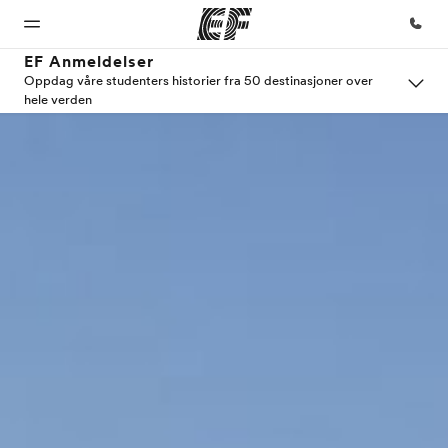
EF Anmeldelser
Oppdag våre studenters historier fra 50 destinasjoner over
hele verden
Hjem
Programmer
Kontorer
Om
Karriere
oss
Velkommen
Se alt vi tilbyr
Finn et
Bli en del
til EF
kontor
av vårt
Hvem
team
vi er