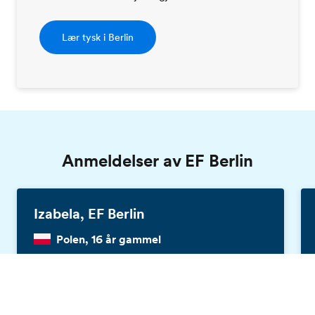
Lær tysk i Berlin
Anmeldelser av EF Berlin
Izabela, EF Berlin
Polen, 16 år gammel
Gratis brosjyre
Jeg elsket timene og lærerne, og jeg har