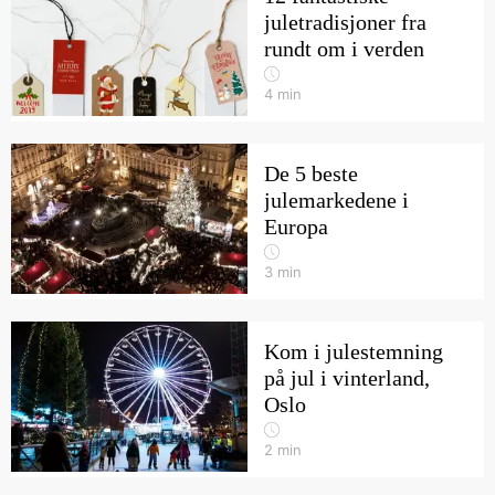
juletradisjoner fra
rundt om i verden
4
min
De 5 beste
julemarkedene i
Europa
3
min
Kom i julestemning
på jul i vinterland,
Oslo
2
min