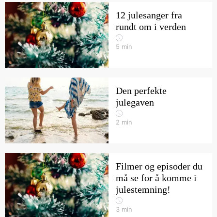
12 julesanger fra
rundt om i verden
5
min
Den perfekte
julegaven
2
min
Filmer og episoder du
må se for å komme i
julestemning!
3
min