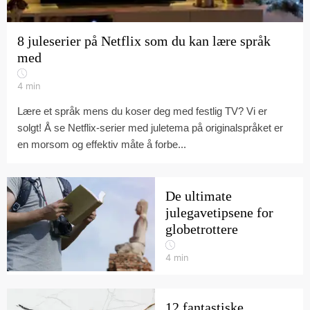
8 juleserier på Netflix som du kan lære språk
med
4
min
Lære et språk mens du koser deg med festlig TV? Vi er
solgt! Å se Netflix-serier med juletema på originalspråket er
en morsom og effektiv måte å forbe...
De ultimate
julegavetipsene for
globetrottere
4
min
12 fantastiske