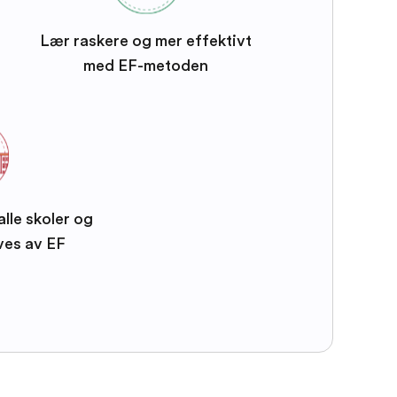
Lær raskere og mer effektivt
med EF-metoden
alle skoler og
ves av EF