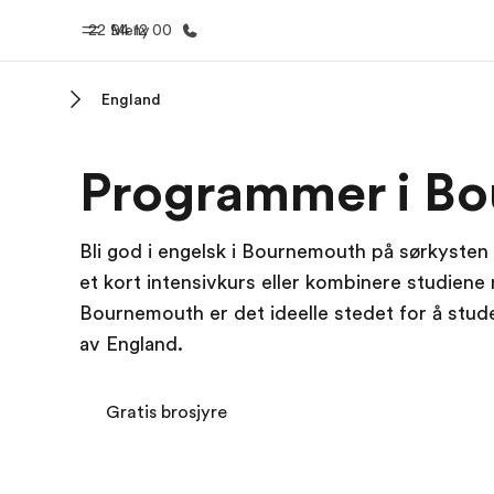
22 94 12 00
Meny
England
Hjem
Progra
Programmer i B
Velkommen til EF
Se alt vi 
Bli god i engelsk i Bournemouth på sørkysten
et kort intensivkurs eller kombinere studiene 
Bournemouth er det ideelle stedet for å stude
av England.
Gratis brosjyre