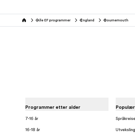
Alle EF programmer
England
Bournemouth
home
Programmer etter alder
Populæ
7-16 år
Språkreis
16-18 år
Utvekslin