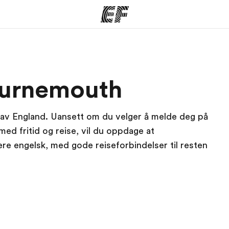
mmer
Kontorer
O
ournemouth
tilbyr
Finn et kontor
Hv
 av England. Uansett om du velger å melde deg på
med fritid og reise, vil du oppdage at
re engelsk, med gode reiseforbindelser til resten