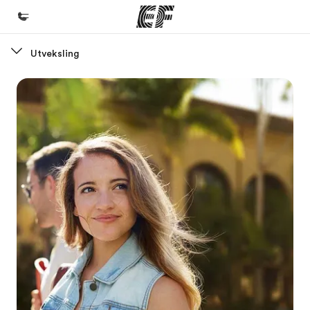
Utveksling
Hjem
Velkommen til EF
Programmer
Se alt vi tilbyr
Kontorer
Finn et kontor
Om oss
Hvem vi er
Karriere
Bli en del av vårt team