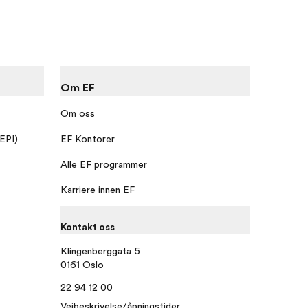
Om EF
Om oss
 EPI)
EF Kontorer
Alle EF programmer
Karriere innen EF
Kontakt oss
Klingenberggata 5
0161 Oslo
22 94 12 00
Veibeskrivelse/åpningstider