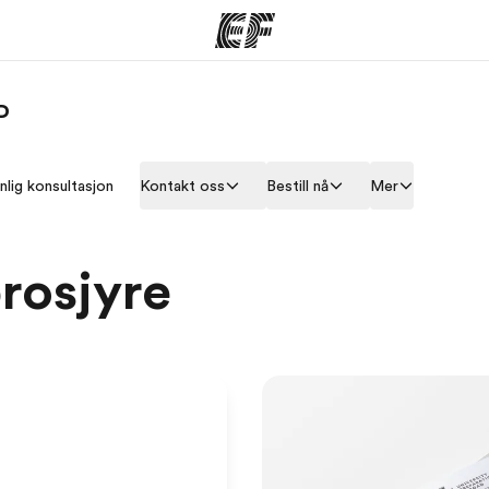
D
mmer
Kontorer
O
nlig konsultasjon
Kontakt oss
Bestill nå
Mer
tilbyr
Finn et kontor
Hv
brosjyre