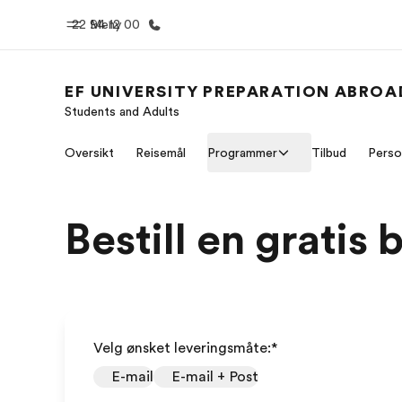
22 94 12 00
Meny
EF UNIVERSITY PREPARATION ABROA
Students and Adults
Hjem
Progra
Oversikt
Reisemål
Programmer
Tilbud
Perso
Velkommen til EF
Se alt vi 
Bestill en gratis 
Velg ønsket leveringsmåte:
*
E-mail
E-mail + Post