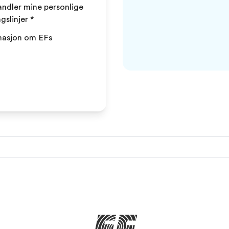
andler mine personlige
gslinjer
*
rmasjon om EFs