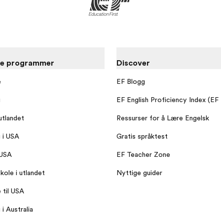
re programmer
Discover
e
EF Blogg
g
EF English Proficiency Index (EF
utlandet
Ressurser for å Lære Engelsk
g i USA
Gratis språktest
 USA
EF Teacher Zone
kole i utlandet
Nyttige guider
 til USA
 i Australia