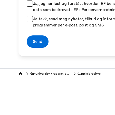
Ja, jeg har lest og forstått hvordan EF beh
data som beskrevet i EFs Personvernsretnin
Ja takk, send meg nyheter, tilbud og info
programmer per e-post, post og SMS
Send
EF University Preparation Abroad
Gratis brosjyre
Home