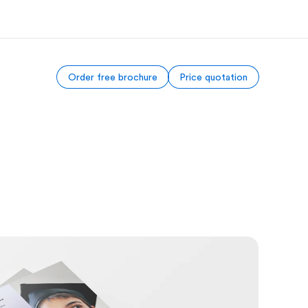
Order free brochure
Price quotation
m oss
Karriere
em vi er
Bli en del av vårt team