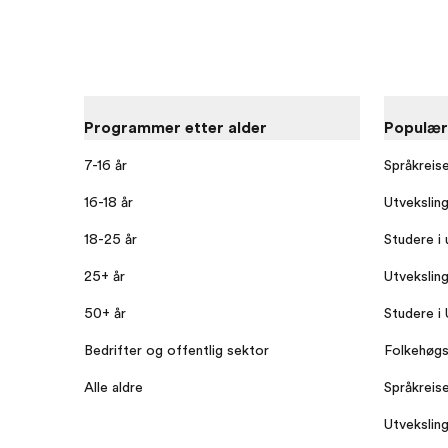
Programmer etter alder
Populæ
7-16 år
Språkreis
16-18 år
Utvekslin
18-25 år
Studere i 
25+ år
Utvekslin
50+ år
Studere i
Bedrifter og offentlig sektor
Folkehøgs
Alle aldre
Språkreise
Utveksling