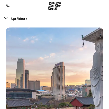
Språkkurs
Hjem
Velkommen til EF
Programmer
Se alt vi tilbyr
Kontorer
Finn et kontor
Om oss
Hvem vi er
Karriere
Bli en del av vårt team