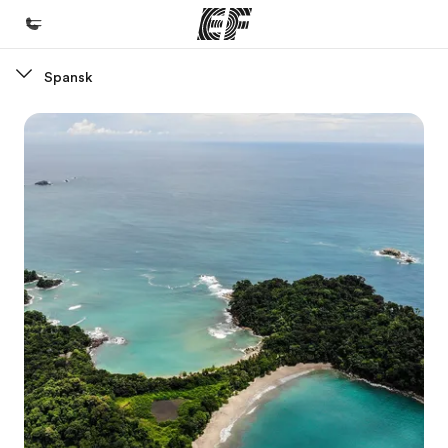
Spansk
Hjem
Velkommen til EF
Programmer
Se alt vi tilbyr
Kontorer
Finn et kontor
Om oss
Hvem vi er
Karriere
Bli en del av vårt team