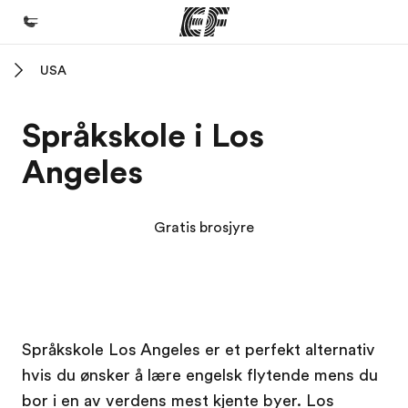
USA
Hjem
Velkommen til EF
Språkskole i Los
Programmer
Angeles
Se alt vi tilbyr
Kontorer
Gratis brosjyre
Finn et kontor
Om oss
Hvem vi er
EF campus
EF campus
Karriere
Språkskole Los Angeles er et perfekt alternativ
hvis du ønsker å lære engelsk flytende mens du
Bli en del av vårt team
bor i en av verdens mest kjente byer. Los