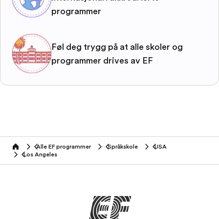
programmer
Føl deg trygg på at alle skoler og
programmer drives av EF
Alle EF programmer
Språkskole
USA
home
Los Angeles