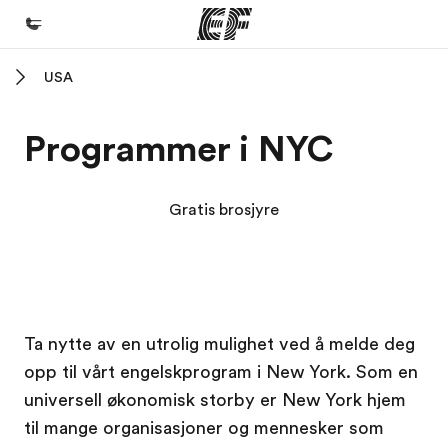
USA
Hjem
Velkommen til EF
Programmer i NYC
Programmer
Se alt vi tilbyr
Gratis brosjyre
Kontorer
Finn et kontor
Om oss
EF campus
EF campus
Ta nytte av en utrolig mulighet ved å melde deg
Hvem vi er
opp til vårt engelskprogram i New York. Som en
Karriere
universell økonomisk storby er New York hjem
Bli en del av vårt team
til mange organisasjoner og mennesker som