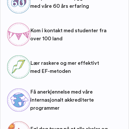
med våre 60 års erfaring
Kom i kontakt med studenter fra
over 100 land
Lær raskere og mer effektivt
med EF-metoden
Få anerkjennelse med våre
internasjonalt akkrediterte
programmer
Føl deg trygg på at alle skoler og