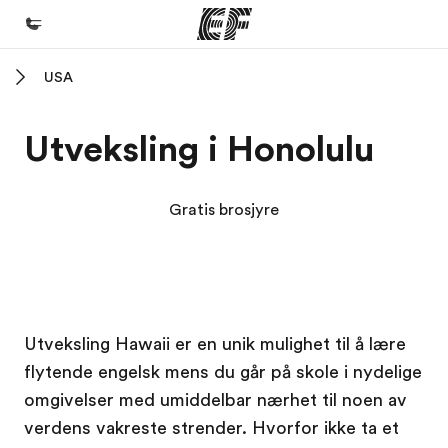
USA
Hjem
Velkommen til EF
Utveksling i Honolulu
Programmer
Se alt vi tilbyr
Gratis brosjyre
Kontorer
Finn et kontor
Om oss
EF campus
EF campus
Utveksling Hawaii er en unik mulighet til å lære
Hvem vi er
flytende engelsk mens du går på skole i nydelige
Karriere
omgivelser med umiddelbar nærhet til noen av
Bli en del av vårt team
verdens vakreste strender. Hvorfor ikke ta et