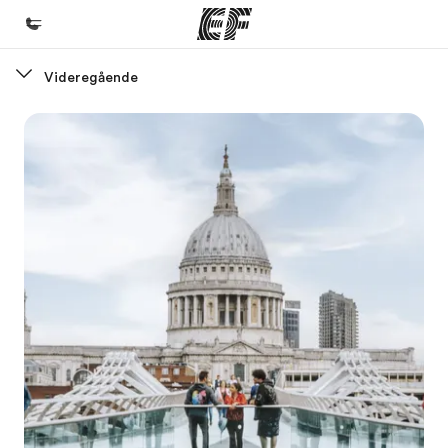
Videregående
Hjem
Velkommen til EF
Programmer
Se alt vi tilbyr
Kontorer
Finn et kontor
Om oss
Hvem vi er
Karriere
Bli en del av vårt team