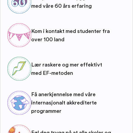
med våre 60 års erfaring
Kom i kontakt med studenter fra
over 100 land
Lær raskere og mer effektivt
med EF-metoden
Få anerkjennelse med våre
internasjonalt akkrediterte
programmer
Føl deg trygg på at alle skoler og