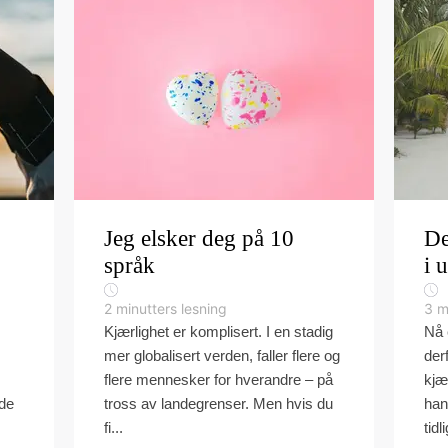
Jeg elsker deg på 10
De
språk
i 
2
minutters lesning
3
m
Kjærlighet er komplisert. I en stadig
Nå 
mer globalisert verden, faller flere og
derf
flere mennesker for hverandre – på
kjæ
rde
tross av landegrenser. Men hvis du
han
fi...
tidl