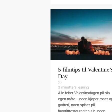
5 filmtips til Valentine’
Day
3
minutters lesning
Alle feirer Valentinsdagen på sin
egen måte – noen kjøper roser o
godteri, noen spiser på
favorittrestauranten sin, noen