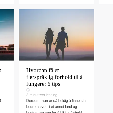
s
Hvordan få et
flerspråklig forhold til å
fungere: 6 tips
3
minutters lesning
g
Dersom man er så heldig å finne sin
bedre halvdel i et annet land og
bestemme seg for å bli i et forhold