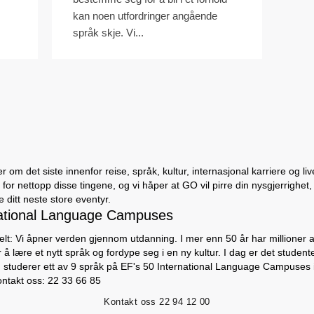
kan noen utfordringer angående
språk skje. Vi...
 om det siste innenfor reise, språk, kultur, internasjonal karriere og li
for nettopp disse tingene, og vi håper at GO vil pirre din nysgjerrighet,
ditt neste store eventyr.
ational Language Campuses
lt: Vi åpner verden gjennom utdanning. I mer enn 50 år har millioner av
 å lære et nytt språk og fordype seg i en ny kultur. I dag er det studen
m studerer ett av 9 språk på EF's 50 International Language Campuses i
ontakt oss: 22 33 66 85
Kontakt oss
22 94 12 00