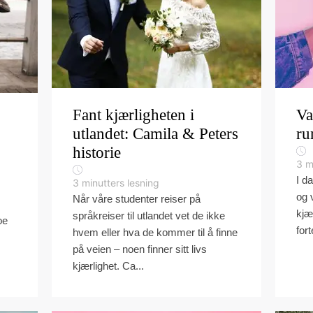
Fant kjærligheten i
Va
utlandet: Camila & Peters
ru
historie
3
m
I d
3
minutters lesning
og 
Når våre studenter reiser på
kjær
språkreiser til utlandet vet de ikke
oe
fort
hvem eller hva de kommer til å finne
på veien – noen finner sitt livs
kjærlighet. Ca...