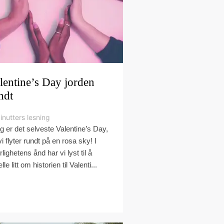
lentine’s Day jorden
ndt
inutters lesning
ag er det selveste Valentine’s Day,
vi flyter rundt på en rosa sky! I
lighetens ånd har vi lyst til å
elle litt om historien til Valenti...