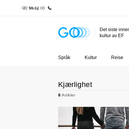
22 94 12 00
Meny
Det siste inne
kultur av EF
Hjem
Progra
Velkommen til EF
Se alt vi t
Språk
Kultur
Reise
Kjærlighet
8
Artikler