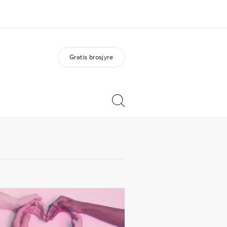
Gratis brosjyre
m oss
Karriere
em vi er
Bli en del av vårt team