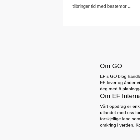
tilbringer tid med bestemor ...
Om GO
EF's GO blog handler
EF lever og ånder vi 
deg med å planlegge 
Om EF Intern
Vårt oppdrag er enke
utlandet med oss for
forskjellige land so
omkring i verden. K