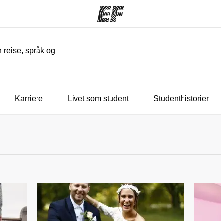
n reise, språk og
mmer
Kontorer
O
ilbyr
Finn et kontor
Hv
Karriere
Livet som student
Studenthistorier