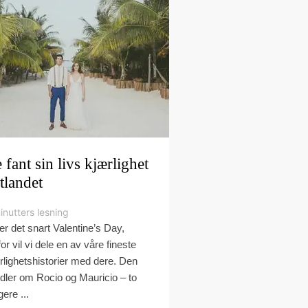
 fant sin livs kjærlighet
utlandet
inutters lesning
er det snart Valentine’s Day,
or vil vi dele en av våre fineste
rlighetshistorier med dere. Den
dler om Rocio og Mauricio – to
igere ...