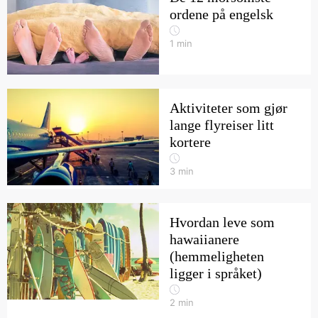
ordene på engelsk
1
min
Aktiviteter som gjør
lange flyreiser litt
kortere
3
min
Hvordan leve som
hawaiianere
(hemmeligheten
ligger i språket)
2
min