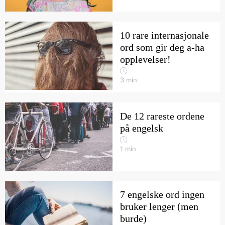
10 rare internasjonale
ord som gir deg a-ha
opplevelser!
3
min
De 12 rareste ordene
på engelsk
1
min
7 engelske ord ingen
bruker lenger (men
burde)