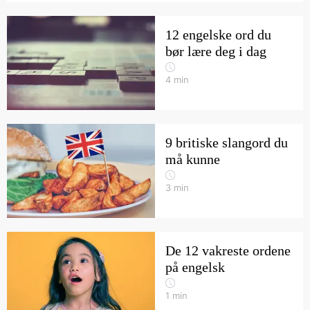
12 engelske ord du
bør lære deg i dag
4
min
9 britiske slangord du
må kunne
3
min
De 12 vakreste ordene
på engelsk
1
min