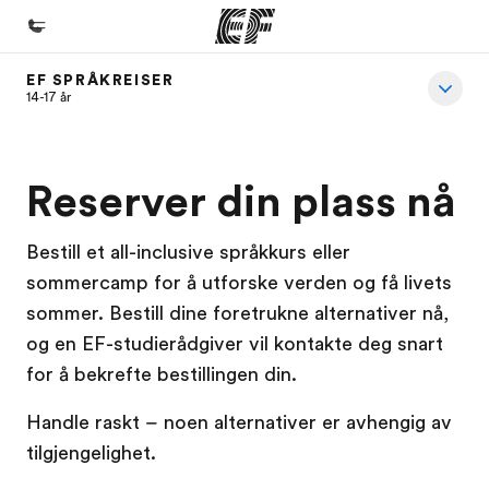
EF SPRÅKREISER
Hjem
14-17 år
Velkommen til EF
Programmer
Reserver din plass nå
Se alt vi tilbyr
Bestill et all-inclusive språkkurs eller
Kontorer
sommercamp for å utforske verden og få livets
Finn et kontor
sommer. Bestill dine foretrukne alternativer nå,
Om oss
og en EF-studierådgiver vil kontakte deg snart
for å bekrefte bestillingen din.
Hvem vi er
Karriere
Handle raskt – noen alternativer er avhengig av
tilgjengelighet.
Bli en del av vårt team