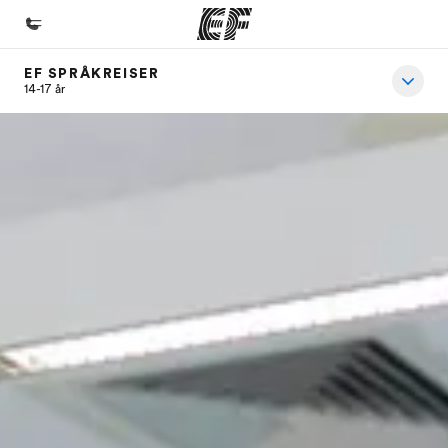
EF SPRÅKREISER
Hjem
14-17 år
Velkommen til EF
Programmer
Se alt vi tilbyr
Kontorer
Finn et kontor
Om oss
Hvem vi er
Karriere
Bli en del av vårt team