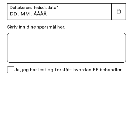
Deltakerens fødselsdato
*
DD
.
MM
.
ÅÅÅÅ
Skriv inn dine spørsmål her.
Gratis brosjyre
Pristilbud
Ja, jeg har lest og forstått hvordan EF behandler
mine personlige data som beskrevet i EFs
Personvernsretningslinjer
*
Ja takk, send meg nyheter, tilbud og informasjon
om EFs programmer per e-post, post og SMS
Send