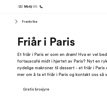
22 94 12 00
Meny
Frankrike
Hjem
Progra
Friår i Paris
Velkommen til EF
Se alt vi 
Et friår i Paris er som en drøm! Hva er vel be
fortauscafé midt i hjertet av Paris? Nyt en ry
nydelige makroner til dessert - et friår i Pari
mer om å ta et friår i Paris og kontakt oss så 
Gratis brosjyre