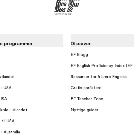
re programmer
Discover
e
EF Blogg
g
EF English Proficiency Index (EF
utlandet
Ressurser for å Lære Engelsk
g i USA
Gratis språktest
 USA
EF Teacher Zone
kole i utlandet
Nyttige guider
 til USA
 i Australia