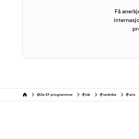
Få anerkj
internasj
pr
Alle EF programmer
Friår
Frankrike
Paris
home