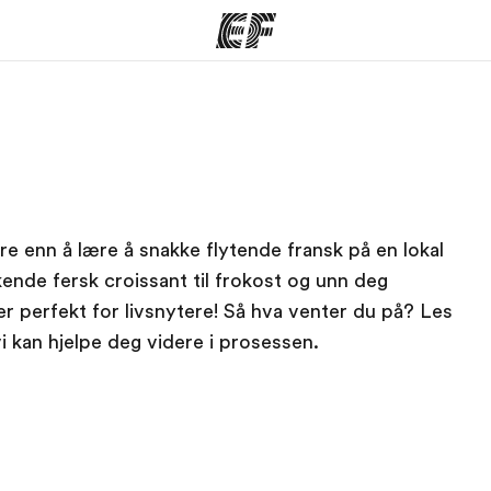
mmer
Kontorer
O
tilbyr
Finn et kontor
Hv
dre enn å lære å snakke flytende fransk på en lokal
kende fersk croissant til frokost og unn deg
s er perfekt for livsnytere! Så hva venter du på? Les
vi kan hjelpe deg videre i prosessen.