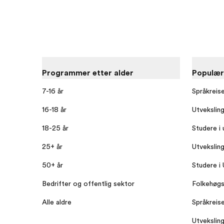
Programmer etter alder
Populæ
7-16 år
Språkreis
16-18 år
Utvekslin
18-25 år
Studere i 
25+ år
Utvekslin
50+ år
Studere i
Bedrifter og offentlig sektor
Folkehøgs
Alle aldre
Språkreise
Utveksling