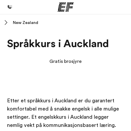
New Zealand
Hjem
Velkommen til EF
Språkkurs i Auckland
Programmer
Se alt vi tilbyr
Gratis brosjyre
Kontorer
Finn et kontor
Om oss
EF campus
EF campus
Etter et språkkurs i Auckland er du garantert
Hvem vi er
komfortabel med å snakke engelsk i alle mulige
Karriere
settinger. Et engelskkurs i Auckland legger
Bli en del av vårt team
nemlig vekt på kommunikasjonsbasert læring.