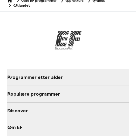
Alle EF programmer
Språkkurs
Fransk
home
Utlandet
Programmer etter alder
Populære programmer
Discover
Om EF