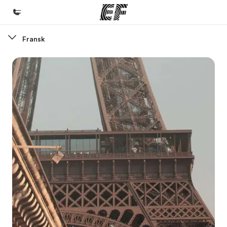
Fransk
Hjem
Velkommen til EF
Programmer
Se alt vi tilbyr
Kontorer
Finn et kontor
Om oss
Hvem vi er
Karriere
Bli en del av vårt team