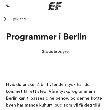
Tyskland
Hjem
Velkommen til EF
Programmer i Berlin
Programmer
Se alt vi tilbyr
Gratis brosjyre
Kontorer
Finn et kontor
Om oss
EF campus
EF campus
Hvis du ønsker å bli flytende i tysk har du
Hvem vi er
kommet til rett sted. Våre tyskprogrammer i
Karriere
Berlin kan tilpasses dine behov, og denne flotte
Bli en del av vårt team
byen har mange kulturtilbud som vil få deg til å