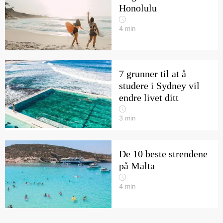
Honolulu
4
min
7 grunner til at å
studere i Sydney vil
endre livet ditt
3
min
De 10 beste strendene
på Malta
4
min