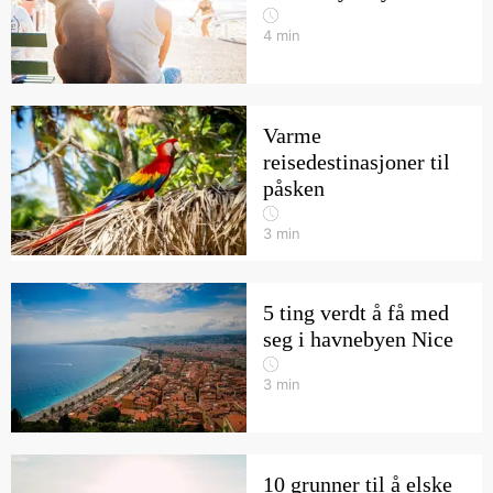
4
min
Varme
reisedestinasjoner til
påsken
3
min
5 ting verdt å få med
seg i havnebyen Nice
3
min
10 grunner til å elske