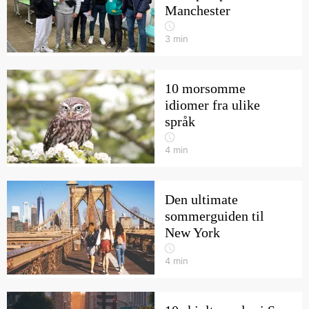
Manchester
3
min
10 morsomme
idiomer fra ulike
språk
4
min
Den ultimate
sommerguiden til
New York
4
min