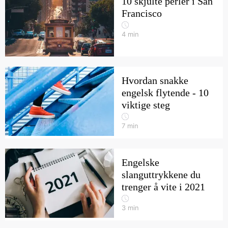
10 skjulte perler i San
Francisco
4
min
Hvordan snakke
engelsk flytende - 10
viktige steg
7
min
Engelske
slanguttrykkene du
trenger å vite i 2021
3
min