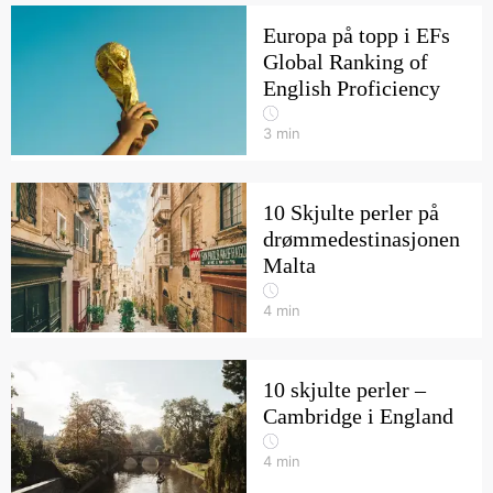
Europa på topp i EFs
Global Ranking of
English Proficiency
3
min
10 Skjulte perler på
drømmedestinasjonen
Malta
4
min
10 skjulte perler –
Cambridge i England
4
min