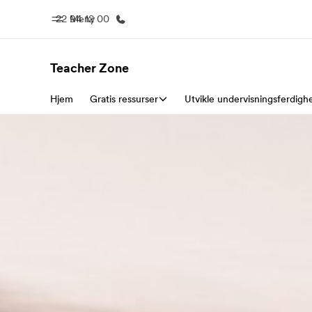
22 94 12 00
Meny
Teacher Zone
Hjem
Gratis ressurser
Hjem
Utvikle undervisningsferdigh
Progra
Velkommen til EF
Se alt vi t