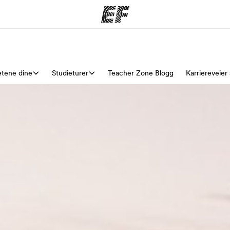
etene dine
mmer
Studieturer
Kontorer
Teacher Zone Blogg
Karriereveier
O
ilbyr
Finn et kontor
Hv