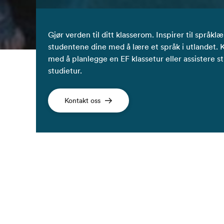
Gjør verden til ditt klasserom. Inspirer til språk
studentene dine med å lære et språk i utlandet. K
med å planlegge en EF klassetur eller assistere 
studietur.
Kontakt oss