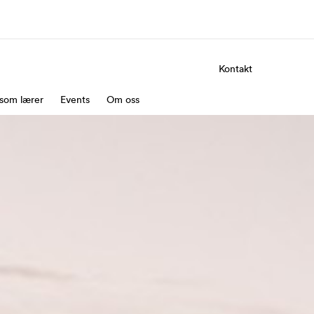
Kontakt
 som lærer
m oss
Events
Om oss
Karriere
em vi er
Bli en del av vårt team