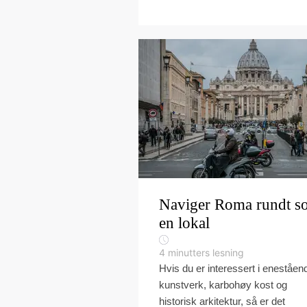
Naviger Roma rundt s
en lokal
4
minutters lesning
Hvis du er interessert i eneståen
kunstverk, karbohøy kost og
historisk arkitektur, så er det