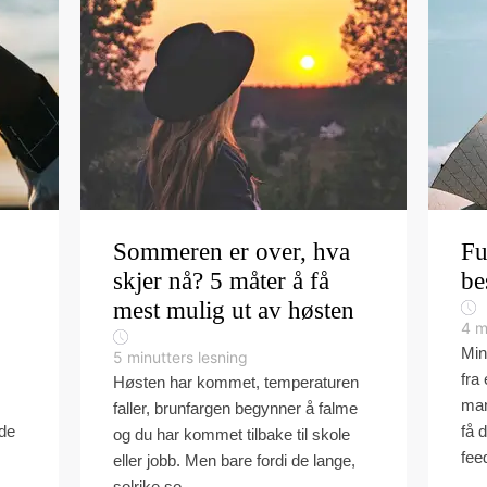
Sommeren er over, hva
Fu
skjer nå? 5 måter å få
be
mest mulig ut av høsten
4
m
Min
5
minutters lesning
fra
Høsten har kommet, temperaturen
man
faller, brunfargen begynner å falme
rde
få 
og du har kommet tilbake til skole
fee
eller jobb. Men bare fordi de lange,
solrike so...