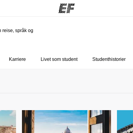
n reise, språk og
mmer
Kontorer
O
ilbyr
Finn et kontor
Hv
Karriere
Livet som student
Studenthistorier