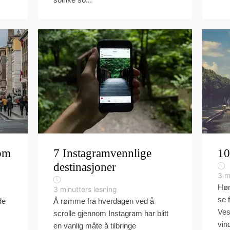
om
7 Instagramvennlige
10
destinasjoner
3
m
Hør
3
minutters lesning
se 
de
Å rømme fra hverdagen ved å
Ves
scrolle gjennom Instagram har blitt
vin
en vanlig måte å tilbringe