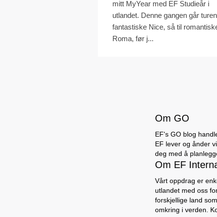
mitt MyYear med EF Studieår i
utlandet. Denne gangen går turen 
fantastiske Nice, så til romantisk
Roma, før j...
Om GO
EF's GO blog handler
EF lever og ånder vi 
deg med å planlegge 
Om EF Intern
Vårt oppdrag er enke
utlandet med oss for
forskjellige land so
omkring i verden. K