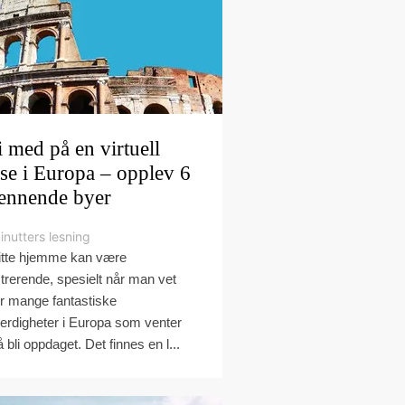
i med på en virtuell
ise i Europa – opplev 6
ennende byer
inutters lesning
itte hjemme kan være
strerende, spesielt når man vet
r mange fantastiske
erdigheter i Europa som venter
å bli oppdaget. Det finnes en l...