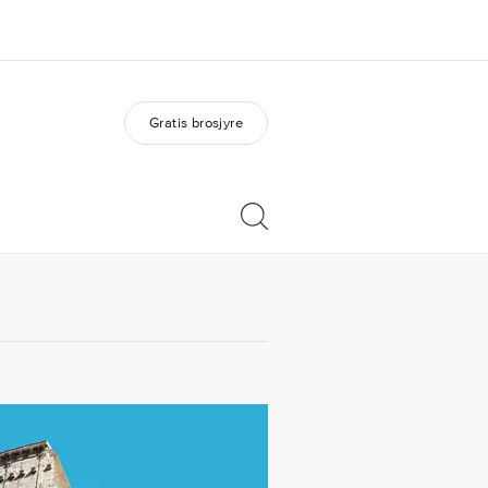
Gratis brosjyre
m oss
Karriere
em vi er
Bli en del av vårt team