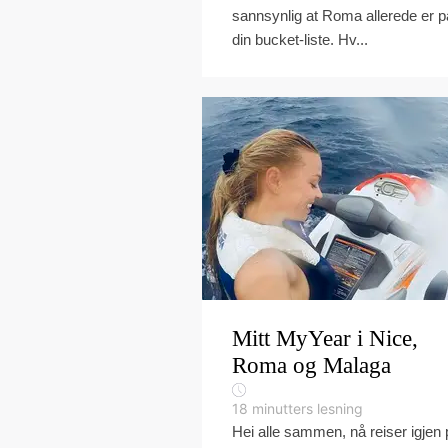
sannsynlig at Roma allerede er p
din bucket-liste. Hv...
Mitt MyYear i Nice,
Roma og Malaga
18
minutters lesning
Hei alle sammen, nå reiser igjen 