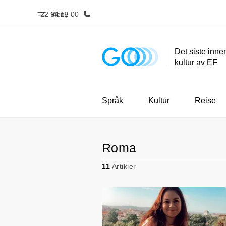
22 94 12 00
Meny
Det siste inne
kultur av EF
Hjem
Progra
Velkommen til EF
Se alt vi t
Språk
Kultur
Reise
Roma
11
Artikler