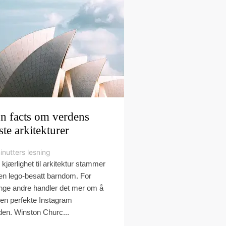
n facts om verdens
ste arkitekturer
inutters lesning
 kjærlighet til arkitektur stammer
 en lego-besatt barndom. For
ge andre handler det mer om å
den perfekte Instagram
den. Winston Churc...