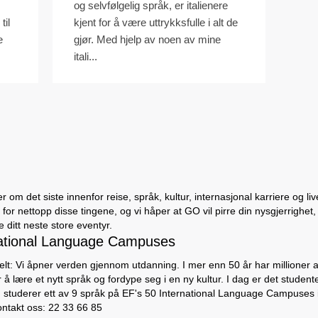
og selvfølgelig språk, er italienere
til
kjent for å være uttrykksfulle i alt de
e
gjør. Med hjelp av noen av mine
itali...
 om det siste innenfor reise, språk, kultur, internasjonal karriere og li
for nettopp disse tingene, og vi håper at GO vil pirre din nysgjerrighet,
ditt neste store eventyr.
ational Language Campuses
lt: Vi åpner verden gjennom utdanning. I mer enn 50 år har millioner av
 å lære et nytt språk og fordype seg i en ny kultur. I dag er det studen
m studerer ett av 9 språk på EF's 50 International Language Campuses i
ontakt oss: 22 33 66 85