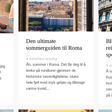
Den ultimate
Bl
sommerguiden til Roma
re
sp
4
minutters lesning
Åh, sommer i Roma. Det får deg til å
5
m
 jeg
tenke på rundturer gjennom de
Å s
l
historiske severdighetene, sluke
fru
t
hele fjell med myk gelato og tilbringe
hvo
varme kveld...
sev
på 