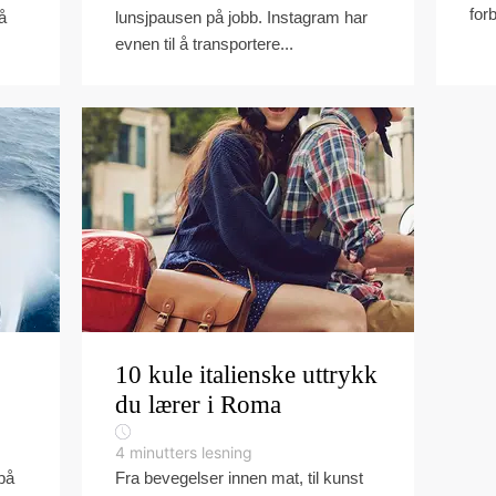
for
å
lunsjpausen på jobb. Instagram har
evnen til å transportere...
10 kule italienske uttrykk
du lærer i Roma
4
minutters lesning
på
Fra bevegelser innen mat, til kunst