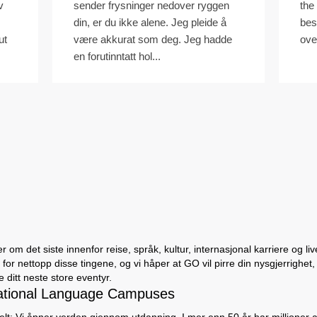
v
sender frysninger nedover ryggen
the
din, er du ikke alene. Jeg pleide å
best
ut
være akkurat som deg. Jeg hadde
ove
en forutinntatt hol...
 om det siste innenfor reise, språk, kultur, internasjonal karriere og li
for nettopp disse tingene, og vi håper at GO vil pirre din nysgjerrighet,
ditt neste store eventyr.
ational Language Campuses