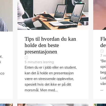
Tips til hvordan du kan
Fl
holde den beste
de
presentasjonen
7
m
r,
“Be
i
5
minutters lesning
spr
Enten du er i jobb eller en student,
beg
kan det å holde en presentasjon
sco
Lud
være en stressende opplevelse,
vår
spesielt hvis det ikke er på ditt
...
morsmål. Men med...