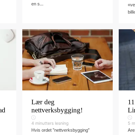
en s...
«ve
bill
Lær deg
11
ad
nettverksbygging!
Li
4
minutters lesning
5
m
Hvis ordet ”nettverksbygging”
Are