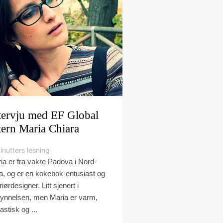
tervju med EF Global
tern Maria Chiara
inutters lesning
ia er fra vakre Padova i Nord-
lia, og er en kokebok-entusiast og
riørdesigner. Litt sjenert i
ynnelsen, men Maria er varm,
astisk og ...