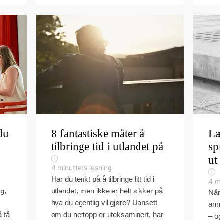
du
8 fantastiske måter å
Læ
tilbringe tid i utlandet på
sp
ut
4
minutters lesning
Har du tenkt på å tilbringe litt tid i
4
m
ng,
utlandet, men ikke er helt sikker på
Når
hva du egentlig vil gjøre? Uansett
ann
å få
om du nettopp er uteksaminert, har
– o