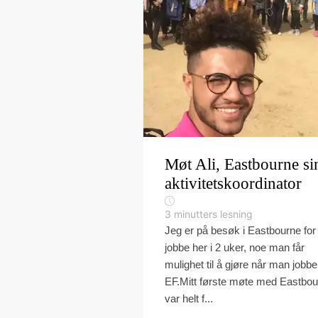
Møt Ali, Eastbourne si
aktivitetskoordinator
3
minutters lesning
Jeg er på besøk i Eastbourne for
jobbe her i 2 uker, noe man får
mulighet til å gjøre når man jobber
EF.Mitt første møte med Eastbo
var helt f...