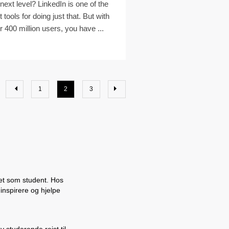
 next level? LinkedIn is one of the
 tools for doing just that. But with
r 400 million users, you have ...
1
2
3
vet som student. Hos
 inspirere og hjelpe