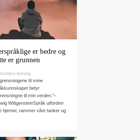
erspråklige er bedre og
tte er grunnen
inutters lesning
grensningene til mine
åkkunnskaper betyr
rensningne til min verden.”–
wig WittgensteinSpråk utfordrer
e hjerner, rammer våre tanker og