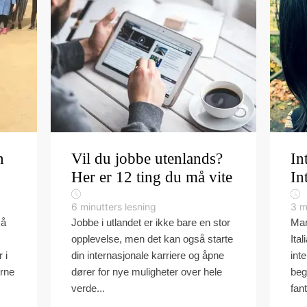
n
Vil du jobbe utenlands?
In
Her er 12 ting du må vite
In
6
minutters lesning
3
m
 å
Jobbe i utlandet er ikke bare en stor
Mar
opplevelse, men det kan også starte
Ita
 i
din internasjonale karriere og åpne
inte
urne
dører for nye muligheter over hele
beg
verde...
fant