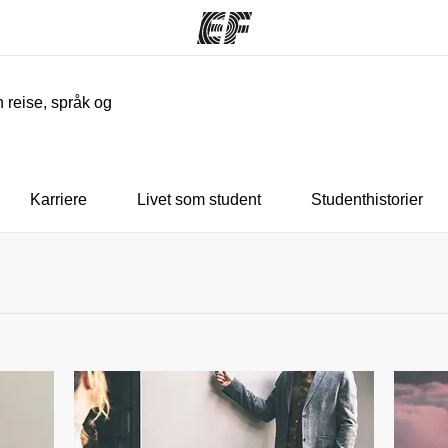
n reise, språk og
mmer
Kontorer
O
ilbyr
Finn et kontor
Hv
Karriere
Livet som student
Studenthistorier