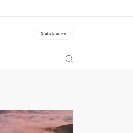
Gratis brosjyre
m oss
Karriere
em vi er
Bli en del av vårt team