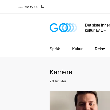
22 94 12 00
Meny
Det siste inne
kultur av EF
Hjem
Progra
Velkommen til EF
Se alt vi t
Språk
Kultur
Reise
Karriere
29
Artikler