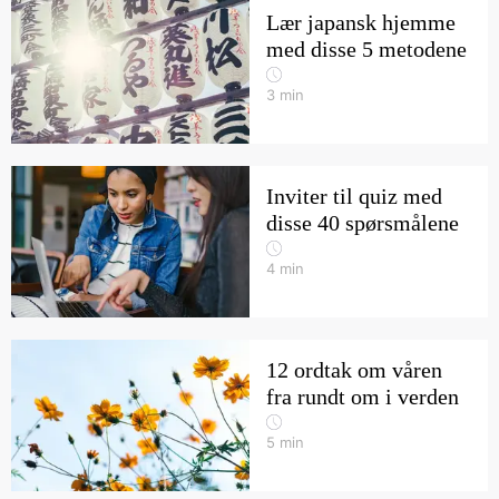
Lær japansk hjemme
med disse 5 metodene
3
min
Inviter til quiz med
disse 40 spørsmålene
4
min
12 ordtak om våren
fra rundt om i verden
5
min