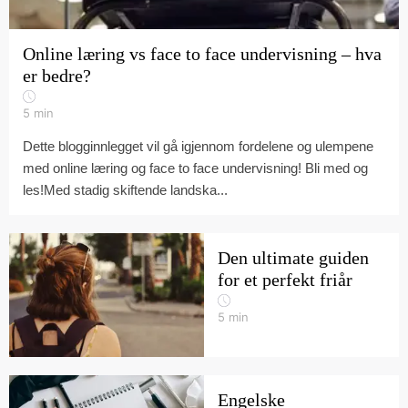
Online læring vs face to face undervisning – hva
er bedre?
5
min
Dette blogginnlegget vil gå igjennom fordelene og ulempene
med online læring og face to face undervisning! Bli med og
les!Med stadig skiftende landska...
Den ultimate guiden
for et perfekt friår
5
min
Engelske