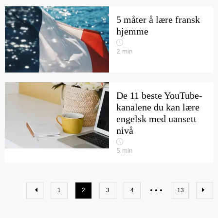
5 måter å lære fransk
hjemme
2
min
De 11 beste YouTube-
kanalene du kan lære
engelsk med uansett
nivå
5
min
1
2
3
4
13