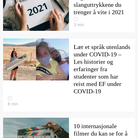
slanguttrykkene du
trenger å vite i 2021
3
min
Lær et språk utenlands
under COVID-19 –
Les historier og
erfaringer fra
studenter som har
reist med EF under
COVID-19
8
min
10 internasjonale
filmer du kan se for å