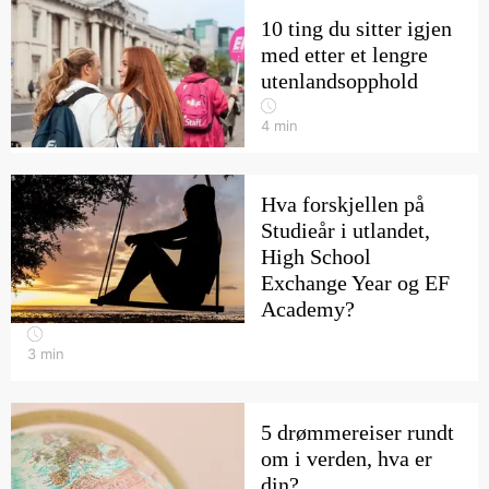
10 ting du sitter igjen
med etter et lengre
utenlandsopphold
4
min
Hva forskjellen på
Studieår i utlandet,
High School
Exchange Year og EF
Academy?
3
min
5 drømmereiser rundt
om i verden, hva er
din?