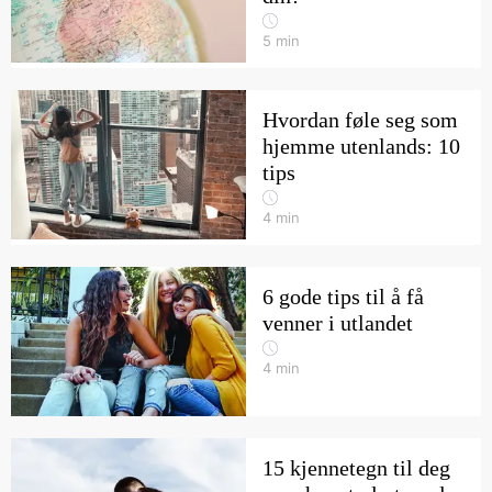
5
min
Hvordan føle seg som
hjemme utenlands: 10
tips
4
min
6 gode tips til å få
venner i utlandet
4
min
15 kjennetegn til deg