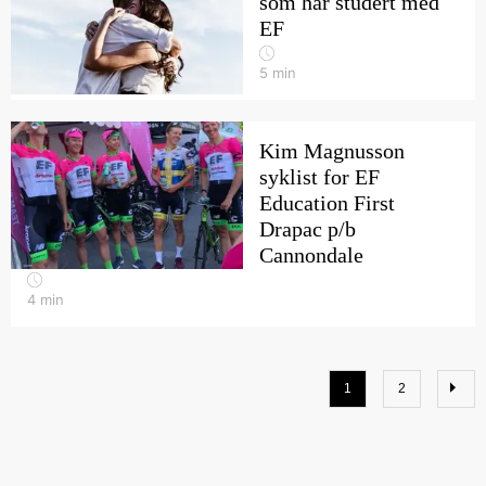
som har studert med
EF
5
min
Kim Magnusson
syklist for EF
Education First
Drapac p/b
Cannondale
4
min
1
2