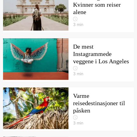
Kvinner som reiser
alene
3
min
De mest
Instagrammede
veggene i Los Angeles
3
min
Varme
reisedestinasjoner til
påsken
3
min