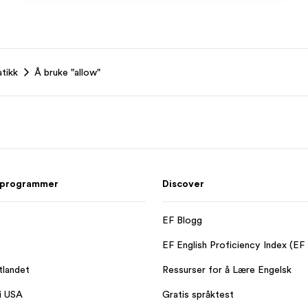
tikk
Å bruke "allow"
 programmer
Discover
EF Blogg
EF English Proficiency Index (EF
tlandet
Ressurser for å Lære Engelsk
 i USA
Gratis språktest