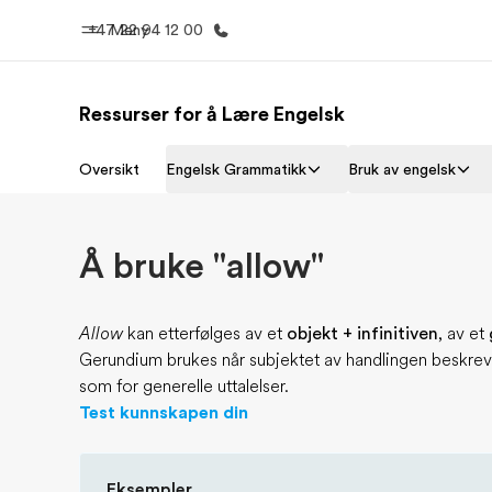
+47 22 94 12 00
Meny
Ressurser for å Lære Engelsk
Hjem
Progra
Oversikt
Engelsk Grammatikk
Bruk av engelsk
Velkommen til EF
Se alt vi 
Å bruke "allow"
Allow
kan etterfølges av et
objekt + infinitiven
, av et
Gerundium brukes når subjektet av handlingen beskre
som for generelle uttalelser.
Test kunnskapen din
Eksempler