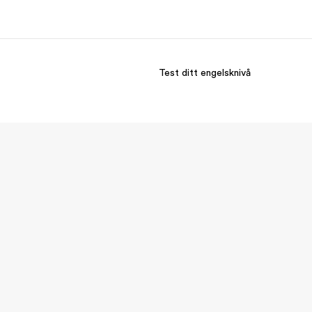
Test ditt engelsknivå
m oss
Karriere
em vi er
Bli en del av vårt team