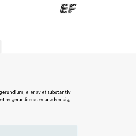
mmer
Kontorer
O
tilbyr
Finn et kontor
Hv
gerundium
, eller av et
substantiv
.
vet av gerundiumet er unødvendig,