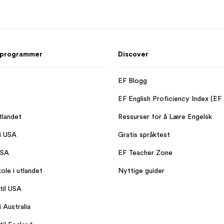
 programmer
Discover
EF Blogg
EF English Proficiency Index (EF
tlandet
Ressurser for å Lære Engelsk
 i USA
Gratis språktest
USA
EF Teacher Zone
ole i utlandet
Nyttige guider
til USA
i Australia