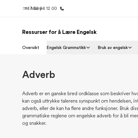
+47 22 94 12 00
Meny
Ressurser for å Lære Engelsk
Hjem
Progra
Oversikt
Engelsk Grammatikk
Bruk av engelsk
Velkommen til EF
Se alt vi 
Adverb
Adverb er en ganske bred ordklasse som beskriver hv
kan også uttrykke talerens synspunkt om hendelsen, inten
adverb, eller de kan ha flere andre funksjoner. Bruk di
grammatiske reglene om engelske adverb for å bli mer 
og snakker.