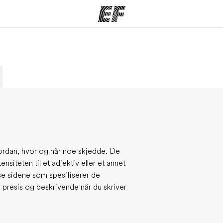
mmer
Kontorer
O
tilbyr
Finn et kontor
Hv
ordan, hvor og når noe skjedde. De
siteten til et adjektiv eller et annet
sse sidene som spesifiserer de
presis og beskrivende når du skriver