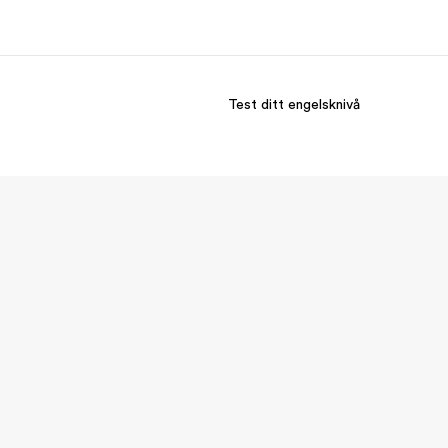
Test ditt engelsknivå
m oss
Karriere
em vi er
Bli en del av vårt team