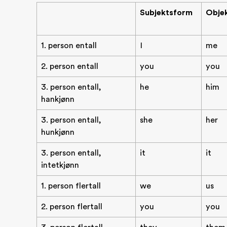
Subjektsform
Obje
1. person entall
I
me
2. person entall
you
you
3. person entall,
he
him
hankjønn
3. person entall,
she
her
hunkjønn
3. person entall,
it
it
intetkjønn
1. person flertall
we
us
2. person flertall
you
you