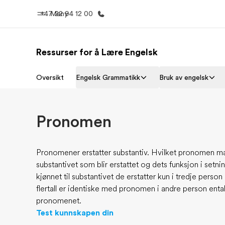
+47 22 94 12 00
Meny
Ressurser for å Lære Engelsk
Hjem
Progra
Oversikt
Engelsk Grammatikk
Bruk av engelsk
Velkommen til EF
Se alt vi 
Pronomen
Pronomener erstatter substantiv. Hvilket pronomen man
substantivet som blir erstattet og dets funksjon i set
kjønnet til substantivet de erstatter kun i tredje perso
flertall er identiske med pronomen i andre person entall
pronomenet.
Test kunnskapen din