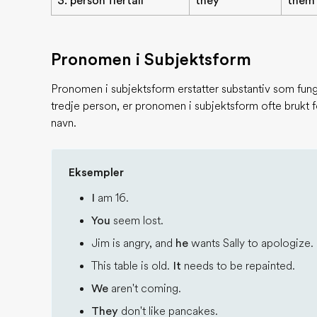
3. person flertall
they
them
Pronomen i Subjektsform
Pronomen i subjektsform erstatter substantiv som fung
tredje person, er pronomen i subjektsform ofte brukt f
navn.
Eksempler
I
am 16.
You
seem lost.
Jim is angry, and
he
wants Sally to apologize.
This table is old.
It
needs to be repainted.
We
aren't coming.
They
don't like pancakes.