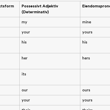
ktsform
Possessivt Adjektiv
Eiendomspro
(Determinativ)
my
mine
your
yours
his
his
her
hers
its
our
ours
your
yours