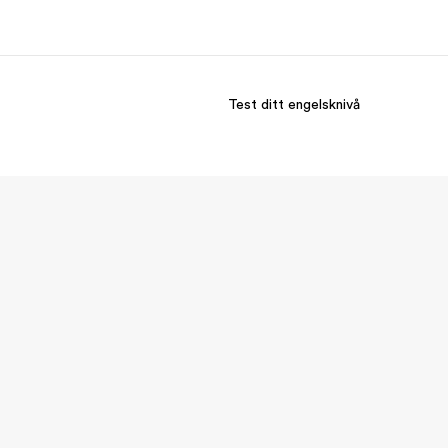
Test ditt engelsknivå
m oss
Karriere
em vi er
Bli en del av vårt team