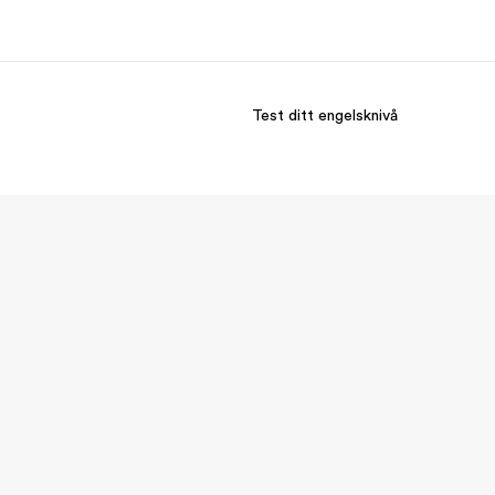
Test ditt engelsknivå
m oss
Karriere
em vi er
Bli en del av vårt team