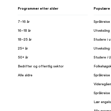
Programmer etter alder
Populære
7–16 år
Språkreise
16–18 år
Utveksling
18–25 år
Studere i u
25+ år
Utveksling
50+ år
Studere i 
Bedrifter og offentlig sektor
Folkehøgsk
Alle aldre
Språkreise 
Videregåen
Språkreise 
Lær engels
Alle progr