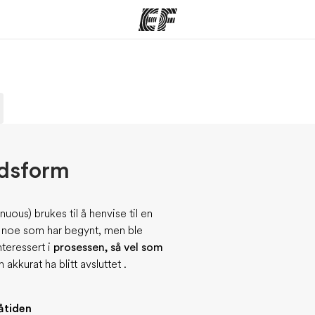
mmer
Kontorer
O
tilbyr
Finn et kontor
Hv
idsform
ous) brukes til å henvise til en
på noe som har begynt, men ble
nteressert i
prosessen, så vel som
kkurat ha blitt avsluttet .
nåtiden