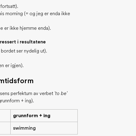
fortsatt).
his morning (= og jeg er enda ikke
de er ikke hjemme enda).
ressert i resultatene
bordet ser nydelig ut).
n er igjen).
amtidsform
esens perfektum av verbet
'to be'
runnform + ing).
grunnform + ing
swimming