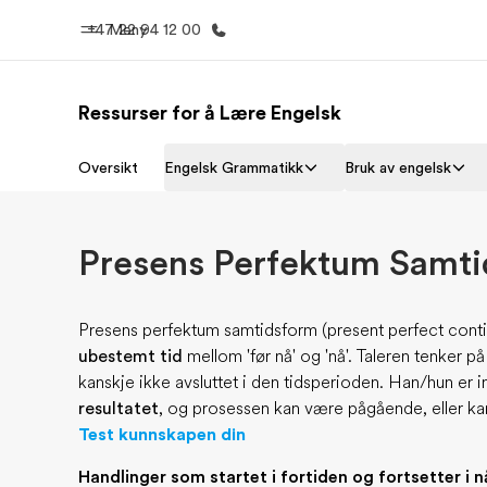
+47 22 94 12 00
Meny
Ressurser for å Lære Engelsk
Hjem
Progra
Oversikt
Engelsk Grammatikk
Bruk av engelsk
Velkommen til EF
Se alt vi 
Presens Perfektum Samt
Presens perfektum samtidsform (present perfect continu
ubestemt tid
mellom 'før nå' og 'nå'. Taleren tenker 
kanskje ikke avsluttet i den tidsperioden. Han/hun er i
resultatet
, og prosessen kan være pågående, eller kan a
Test kunnskapen din
Handlinger som startet i fortiden og fortsetter i 