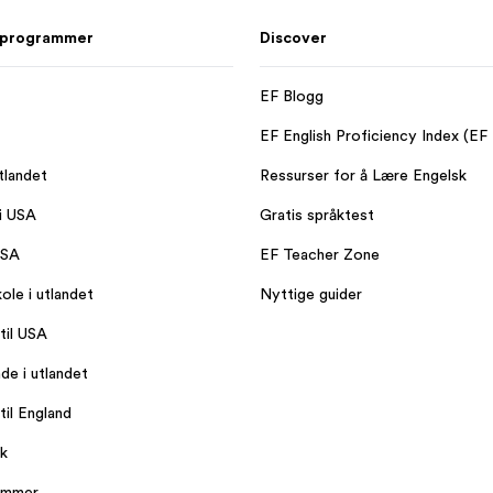
 programmer
Discover
EF Blogg
EF English Proficiency Index (EF
tlandet
Ressurser for å Lære Engelsk
 i USA
Gratis språktest
USA
EF Teacher Zone
ole i utlandet
Nyttige guider
til USA
de i utlandet
til England
k
ammer