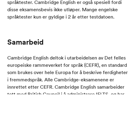
språktester. Cambridge English er også spesiell fordi
disse eksamensbevis ikke utløper. Mange engelske
språktester kun er gyldige i 2 år etter testdatoen.
Samarbeid
Cambridge English deltok i utarbeidelsen av Det felles
europeiske rammeverket for språk (CEFR), en standard
som brukes over hele Europa for å beskrive ferdigheter
i fremmedspråk. Alle Cambridge-eksamenene er
innrettet etter CEFR. Cambridge English samarbeider
tett med
British Council
i å administrere IELTS, og har
det siste tiåret dannet en allianse med University of
Michigan for å utvikle engelsk språktesting i USA.
Test ditt engelsknivå
Engelske språktester
Cambridge Exams
Home
Cambridge English