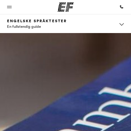
ENGELSKE SPRÅKTESTER
En fullstendig guide
Hjem
Programmer
Kontorer
Om
Karriere
oss
Velkommen
Se alt vi tilbyr
Finn et
Bli en del
til EF
kontor
av vårt
Hvem
team
vi er